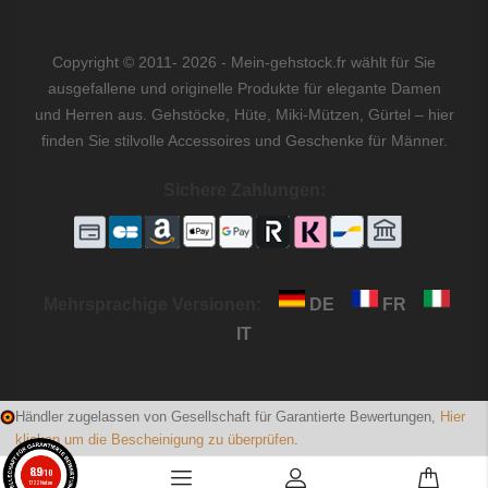
Copyright © 2011- 2026 - Mein-gehstock.fr wählt für Sie
ausgefallene und originelle Produkte für elegante Damen
und Herren aus. Gehstöcke, Hüte, Miki-Mützen, Gürtel – hier
finden Sie stilvolle Accessoires und Geschenke für Männer.
Sichere Zahlungen:
Mehrsprachige Versionen:
DE
FR
IT
Händler zugelassen von Gesellschaft für Garantierte Bewertungen,
Hier
klicken um die Bescheinigung zu überprüfen
.
8.9
/10
1722 Noten