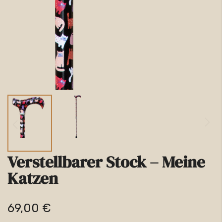
Verstellbarer Stock – Meine
Zum
Katzen
Anfang
der
69,00 €
Bildgalerie