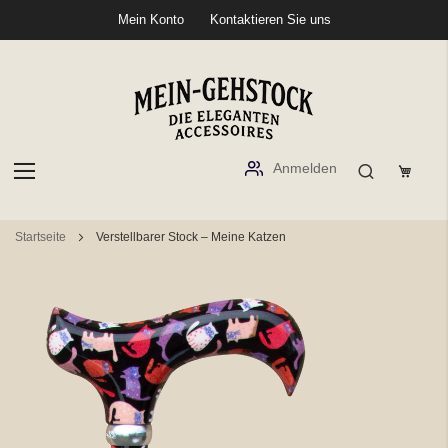
Mein Konto
Kontaktieren Sie uns
Anmelden
Zum
Startseite
Verstellbarer Stock – Meine Katzen
Inhalt
springen
Zum
Ende
der
Bildgalerie
springen