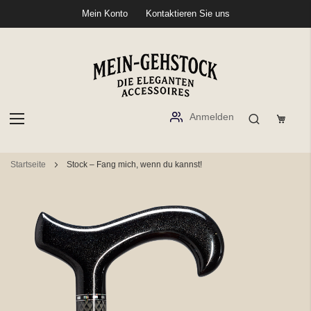
Mein Konto
Kontaktieren Sie uns
Anmelden
Zum
Startseite
Stock – Fang mich, wenn du kannst!
Inhalt
springen
Zum
Ende
der
Bildgalerie
springen