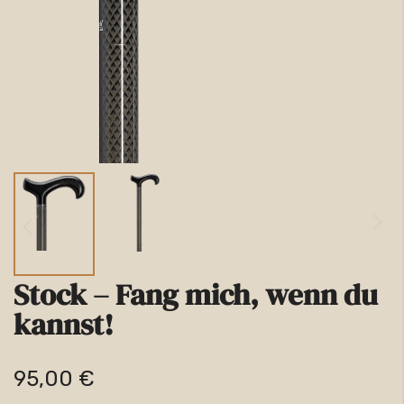
Stock – Fang mich, wenn du
Zum
kannst!
Anfang
der
95,00 €
Bildgalerie