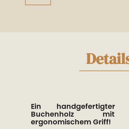
Zum
Anfang
der
Bildgalerie
springen
Detail
Ein handgefertigter
Buchenholz mit e
ergonomischem Griff!