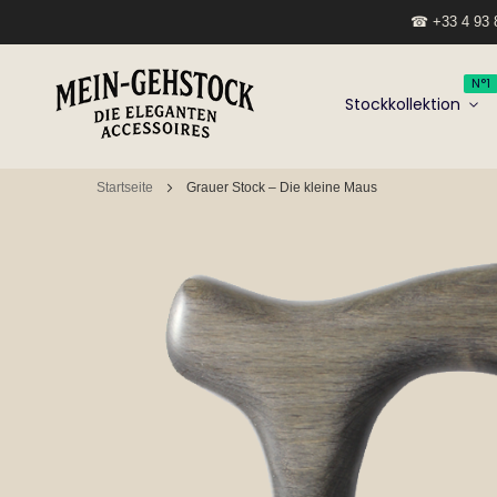
☎ +33 4 93 8
N°1
Stockkollektion
Startseite
Grauer Stock – Die kleine Maus
Zum
Ende
der
Bildgalerie
springen