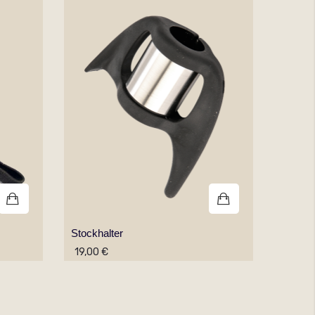
Stockhalter
Gesche
19,00 €
9,00 €