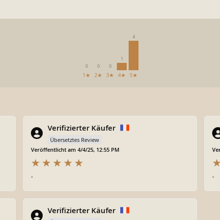
4
1
0
0
0
1★
2★
3★
4★
5★
Verifizierter Käufer
Übersetztes Review
Veröffentlicht am 4/4/25, 12:55 PM
Ver
-
-
Verifizierter Käufer